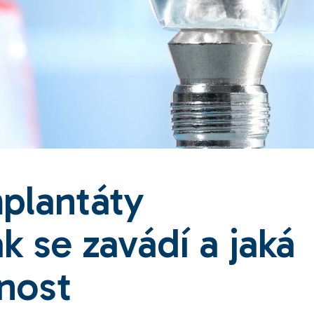
mplantáty
k se zavádí a jaká
tnost