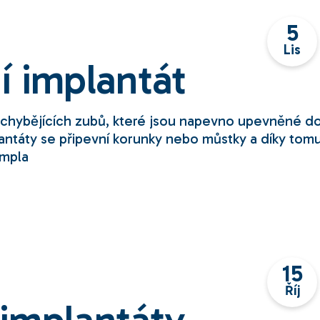
5
Lis
í implantát
 chybějících zubů, které jsou napevno upevněné d
plantáty se připevní korunky nebo můstky a díky tom
impla
15
Říj