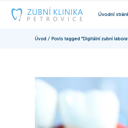
Skip
to
the
Úvodní strán
content
Úvod
Posts tagged "Digitální zubní labora