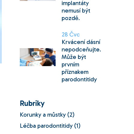
implantáty
nemusí být
pozdě.
28
Čvc
Krvácení dásní
nepodceňujte.
Může být
prvním
příznakem
parodontitidy
Rubriky
Korunky a můstky
(2)
Léčba parodontitidy
(1)