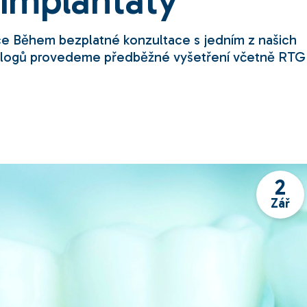
 implantáty
ce Během bezplatné konzultace s jedním z našich
tologů provedeme předběžné vyšetření včetně RTG
2
Zář