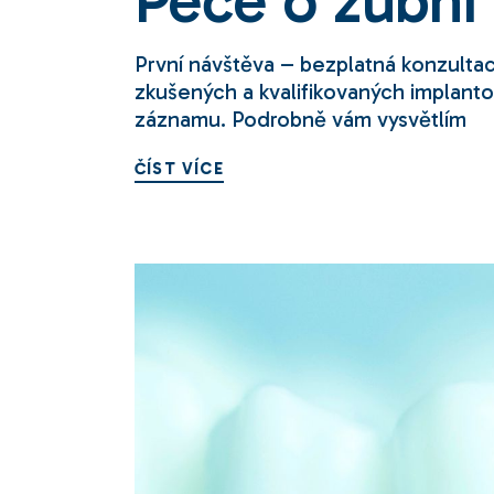
Péče o zubní
První návštěva – bezplatná konzulta
zkušených a kvalifikovaných implan
záznamu. Podrobně vám vysvětlím
ČÍST VÍCE