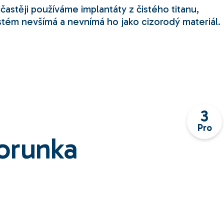
astěji používáme implantáty z čistého titanu,
systém nevšímá a nevnímá ho jako cizorodý materiál.
3
Pro
korunka