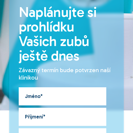
Naplánujte si
prohlídku
Vašich zubů
ještě dnes
Závazný termín bude potvrzen naší
klinikou