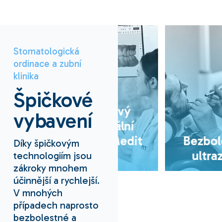
Stomatologická
ordinace a zubní
klinika
Špičkové
Špičkový
vybavení
intraorální
skener Medit
Bezbolestný
Díky špičkovým
i900
ultrazvuk
technologiím jsou
zákroky mnohem
účinnější a rychlejší.
V mnohých
případech naprosto
bezbolestné a