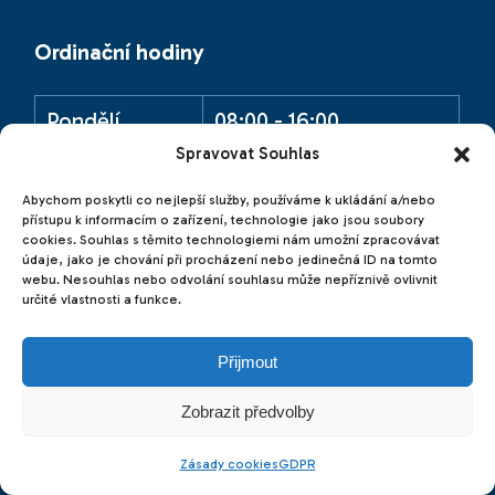
Ordinační hodiny
Pondělí
08:00 - 16:00
Spravovat Souhlas
Úterý
08:00 - 16:00
Abychom poskytli co nejlepší služby, používáme k ukládání a/nebo
Středa
08:00 - 16:00
přístupu k informacím o zařízení, technologie jako jsou soubory
cookies. Souhlas s těmito technologiemi nám umožní zpracovávat
údaje, jako je chování při procházení nebo jedinečná ID na tomto
Čtvrtek
08:00 - 16:00
webu. Nesouhlas nebo odvolání souhlasu může nepříznivě ovlivnit
určité vlastnosti a funkce.
Pátek
08:00 - 12:00
Přijmout
Sobota
Zavřeno
Zobrazit předvolby
Neděle
Zavřeno
Zásady cookies
GDPR