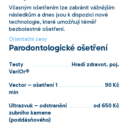
Včasným ošetřením lze zabránit vážnějším
následkům a dnes jsou k dispozici nové
technologie, které umožňují téměř
bezbolestné ošetření.
Orientační ceny
Parodontologické ošetření
Testy
Hradí zdravot. poj.
VariOr®
Vector – ošetření 1
90 Kč
min
Ultrazvuk – odstranění
od 650 Kč
zubního kamene
(poddásňového)