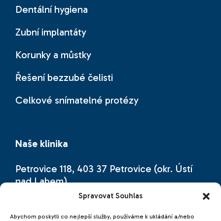
Dentální hygiena
Zubní implantáty
Korunky a můstky
Řešení bezzubé čelisti
Celkové snímatelné protézy
Naše klinika
Petrovice 118, 403 37 Petrovice (okr. Ústí
nad Labem)
Spravovat Souhlas
Naši zubní kliniku najdete přímo na česko-
německé hranici (hraniční přechod
Abychom poskytli co nejlepší služby, používáme k ukládání a/nebo