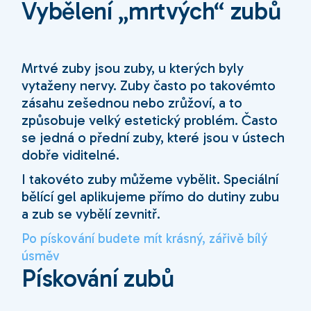
Vybělení „mrtvých“ zubů
Mrtvé zuby jsou zuby, u kterých byly
vytaženy nervy. Zuby často po takovémto
zásahu zešednou nebo zrůžoví, a to
způsobuje velký estetický problém. Často
se jedná o přední zuby, které jsou v ústech
dobře viditelné.
I takovéto zuby můžeme vybělit. Speciální
bělící gel aplikujeme přímo do dutiny zubu
a zub se vybělí zevnitř.
Po pískování budete mít krásný, zářivě bílý
úsměv
Pískování zubů