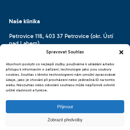
Naše klinika
Petrovice 118, 403 37 Petrovice (okr. Ústí
nad Labem)
Spravovat Souhlas
Naši zubní kliniku najdete přímo na česko-
německé hranici (hraniční přechod
Abychom poskytli co nejlepší služby, používáme k ukládání a/nebo
přístupu k informacím o zařízení, technologie jako jsou soubory
Petrovice – Bahratal, cca 20 km od
cookies. Souhlas s těmito technologiemi nám umožní zpracovávat
Drážďan).
údaje, jako je chování při procházení nebo jedinečná ID na tomto
webu. Nesouhlas nebo odvolání souhlasu může nepříznivě ovlivnit
určité vlastnosti a funkce.
Přijmout
© 2026 |
emline - marketing online
Zobrazit předvolby
GDPR