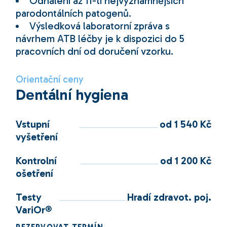
Odhalení až 11-ti nejvýznamnějších
parodontálních patogenů.
Výsledková laboratorní zpráva s
návrhem ATB léčby je k dispozici do 5
pracovních dní od doručení vzorku.
Orientační ceny
Dentální hygiena
Vstupní
od 1 540 Kč
vyšetření
Kontrolní
od 1 200 Kč
ošetření
Testy
Hradí zdravot. poj.
VariOr®
REZERVOVAT TERMÍN