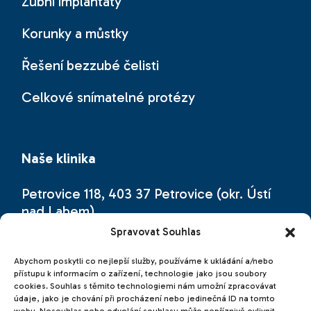
Zubní implantáty
Korunky a můstky
Řešení bezzubé čelisti
Celkové snímatelné protézy
Naše klinika
Petrovice 118, 403 37 Petrovice (okr. Ústí
nad Labem)
Spravovat Souhlas
Naši zubní kliniku najdete přímo na česko-
německé hranici (hraniční přechod
Abychom poskytli co nejlepší služby, používáme k ukládání a/nebo
přístupu k informacím o zařízení, technologie jako jsou soubory
Petrovice – Bahratal, cca 20 km od
cookies. Souhlas s těmito technologiemi nám umožní zpracovávat
Drážďan).
údaje, jako je chování při procházení nebo jedinečná ID na tomto