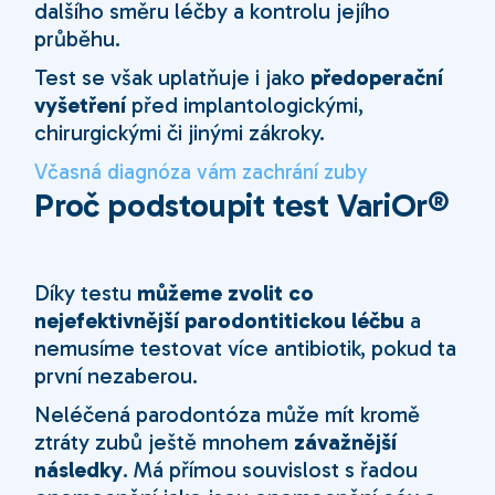
dalšího směru léčby a kontrolu jejího
průběhu.
Test se však uplatňuje i jako
předoperační
vyšetření
před implantologickými,
chirurgickými či jinými zákroky.
Včasná diagnóza vám zachrání zuby
Proč podstoupit test VariOr®
Díky testu
můžeme zvolit co
nejefektivnější parodontitickou léčbu
a
nemusíme testovat více antibiotik, pokud ta
první nezaberou.
Neléčená parodontóza může mít kromě
ztráty zubů ještě mnohem
závažnější
následky
. Má přímou souvislost s řadou