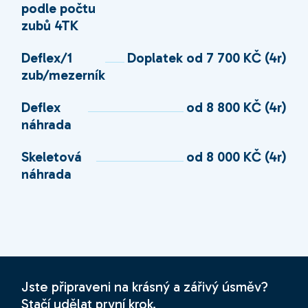
podle počtu
zubů 4TK
Deflex/1
Doplatek od 7 700 KČ (4r)
zub/mezerník
Deflex
od 8 800 KČ (4r)
náhrada
Skeletová
od 8 000 KČ (4r)
náhrada
Jste připraveni na krásný a zářivý úsměv?
Stačí udělat první krok.