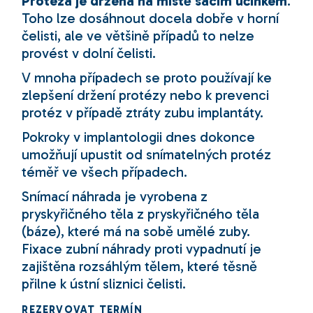
Protéza je držena na místě sacím účinkem
.
Toho lze dosáhnout docela dobře v horní
čelisti, ale ve většině případů to nelze
provést v dolní čelisti.
V mnoha případech se proto používají ke
zlepšení držení protézy nebo k prevenci
protéz v případě ztráty zubu implantáty.
Pokroky v implantologii dnes dokonce
umožňují upustit od snímatelných protéz
téměř ve všech případech.
Snímací náhrada je vyrobena z
pryskyřičného těla z pryskyřičného těla
(báze), které má na sobě umělé zuby.
Fixace zubní náhrady proti vypadnutí je
zajištěna rozsáhlým tělem, které těsně
přilne k ústní sliznici čelisti.
REZERVOVAT TERMÍN