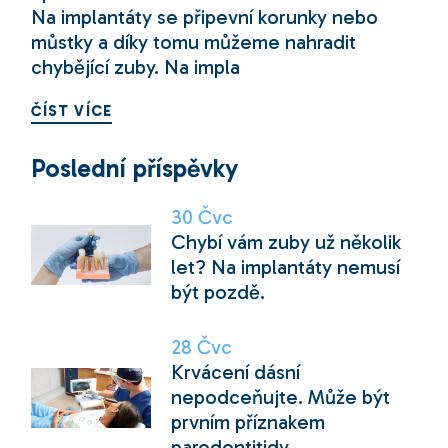
Na implantáty se připevní korunky nebo
můstky a díky tomu můžeme nahradit
chybějící zuby. Na impla
ČÍST VÍCE
Poslední příspěvky
30
Čvc
Chybí vám zuby už několik
let? Na implantáty nemusí
být pozdě.
28
Čvc
Krvácení dásní
nepodceňujte. Může být
prvním příznakem
parodontitidy