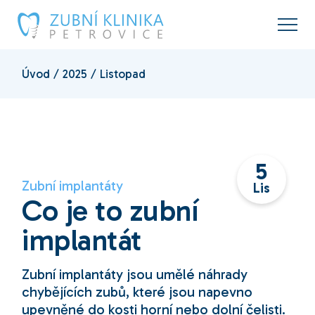
Skip
to
the
content
Úvod
2025
Listopad
5
Zubní implantáty
Lis
Co je to zubní
implantát
Zubní implantáty jsou umělé náhrady
chybějících zubů, které jsou napevno
upevněné do kosti horní nebo dolní čelisti.