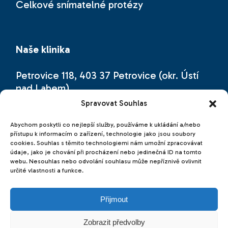
Celkové snímatelné protézy
Naše klinika
Petrovice 118, 403 37 Petrovice (okr. Ústí
nad Labem)
Spravovat Souhlas
Naši zubní kliniku najdete přímo na česko-
německé hranici (hraniční přechod
Abychom poskytli co nejlepší služby, používáme k ukládání a/nebo
přístupu k informacím o zařízení, technologie jako jsou soubory
Petrovice – Bahratal, cca 20 km od
cookies. Souhlas s těmito technologiemi nám umožní zpracovávat
Drážďan).
údaje, jako je chování při procházení nebo jedinečná ID na tomto
webu. Nesouhlas nebo odvolání souhlasu může nepříznivě ovlivnit
určité vlastnosti a funkce.
Přijmout
© 2026 |
emline - marketing online
Zobrazit předvolby