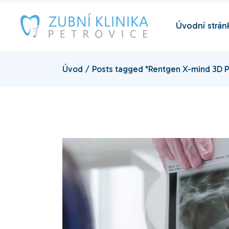
Skip
to
the
Úvodní strán
content
Úvod
Posts tagged "Rentgen X-mind 3D 