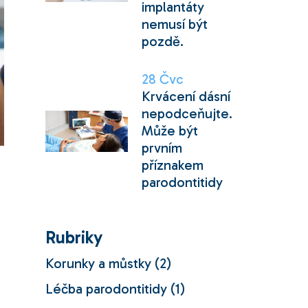
implantáty
nemusí být
pozdě.
28
Čvc
Krvácení dásní
nepodceňujte.
Může být
prvním
příznakem
parodontitidy
Rubriky
Korunky a můstky
(2)
Léčba parodontitidy
(1)